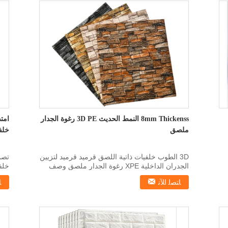
8mm Thickenss النمط الحديث 3D PE رغوة الجدار
ملصق
خلف
3D الطوب خلفيات ذاتية اللصق قرميد قرميد لتزيين
الجدران الداخلية XPE رغوة الجدار ملصق وصف
المنتج * مل...
اسم 
ﺎﺘﺼﻟ ﺍﻶﻧ
ﺎ