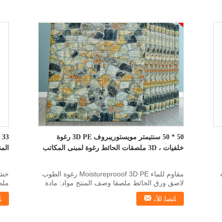
50 * 50 سنتيمتر مويستوريبروف 3D PE رغوة
خلفيات ، 3D ملصقات الحائط رغوة لمبنى المكاتب
المن
مقاوم للماء Moistureprooof 3D PE رغوة الطوب
لاصق ورق الحائط ملصقا وصف المنتج مواد: مادة
ملص
رغوة البولي ...
33 * 33 سم ، ...
ﺎﺘﺼﻟ ﺍﻶﻧ
ﺎ