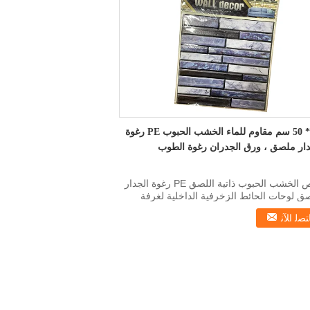
50 * 50 سم مقاوم للماء الخشب الحبوب PE رغوة
دار ملصق ، ورق الجدران رغوة الطوب
خاص الخشب الحبوب ذاتية اللصق PE رغوة الجدار
ق لوحات الحائط الزخرفية الداخلية لغرفة
عيشة مطعم و...
ﺘﺼﻟ ﺍﻶﻧ