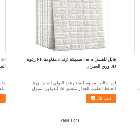
قابل للغسل 8mm سميكة ارتداء مقاومة PE رغوة
3D ورق الجدران
الج
لون خالص مقاوم للماء رغوة البولي ايثيلين ورق
ف
الحائط الطوب الجدار ملصق 3d للديكور المنزل
ملص
وصف المنتج م...
الم
ﺎﺘﺼﻟ ﺍﻶﻧ
ﺎ
Page 1 of 1