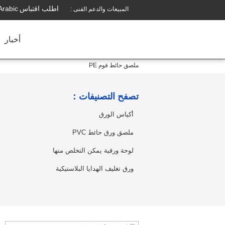
اطلب اقتباس
Arabic
المبيعات والدعم الفنى :
أخبار
ملصق حائط فوم PE
تصفح التصنيفات：
أكياس الورق
ملصق ورق حائط PVC
لوحة ورقية يمكن التخلص منها
ورق تغليف الهدايا البلاستيكية