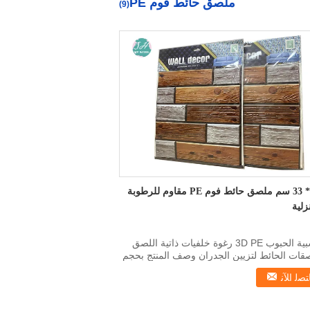
ملصق حائط فوم PE
(9)
33 * 33 سم ملصق حائط فوم PE مقاوم للرطوبة
زلية
خشبية الحبوب 3D PE رغوة خلفيات ذاتية اللصق
قات الحائط لتزيين الجدران وصف المنتج بحجم
ﺘﺼﻟ ﺍﻶﻧ