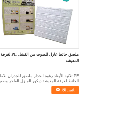
ملصق حائط عازل للصوت من الفينيل PE لغرفة
المعيشة
PE ثلاثية الأبعاد رغوة الجدار ملصق للجدران بلاط
الحائط لغرفة المعيشة ديكور المنزل الفاخر وص
المنتج ...
ﺎﺘﺼﻟ ﺍﻶﻧ