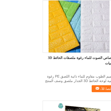
امتصاص الصوت للماء رغوة ملصقات الحائط 3D
يات
تصميم الطوب مقاوم للماء ذاتية اللصق PE رغوة
خلفية لوحة الحائط 3D الجدار ملصق وصف المنتج
المنتج ل...
ﺘﺼﻟ ﺍﻶﻧ