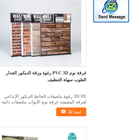
غرفة نوم PVC 3D رغوة ورقة الديكور الجدار
الطوب سهلة التنظيف
3D PE رغوة ملصقات الحائط الديكور الإبداعي
لغرفة المعيشة غرفة نوم الأبواب ملصقات ذاتية
اللصق الخضراء ...
ﺎﺘﺼﻟ ﺍﻶﻧ