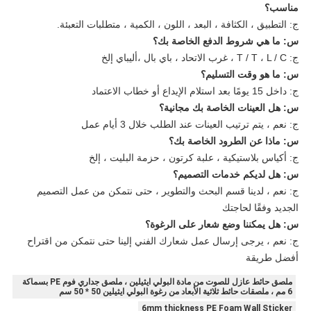
مناسب؟
ج: التطبيق ، الكثافة ، البعد ، اللون ، الكمية ، متطلبات التعبئة.
س: ما هي شروط الدفع الخاصة بك؟
ج: T / T ، L / C ، غرب الاتحاد ، باي بال ،
أليباي
إلخ
س: ما هو وقت التسليم؟
ج: داخل
15 يومًا بعد استلام الإيداع أو خطاب الاعتماد
س: هل العينات الخاصة بك مجانية؟
ج: نعم ، يتم ترتيب العينات عند الطلب خلال 3 أيام عمل
س: ماذا عن الطرود الخاصة بك؟
ج: أكياس بلاستيكية ، علبة كرتون ، حزمة البليت ، إلخ
س: هل لديكم خدمات التصميم؟
ج: نعم ، لدينا قسم البحث والتطوير ، حتى نتمكن من عمل التصميم
الجديد وفقًا لحاجتك
س: هل يمكننا وضع شعار على الرغوة؟
ج: نعم ، يرجى إرسال عمل شعارك الفني إلينا حتى نتمكن من اقتراح
أفضل طريقة
ملصق حائط عازل للصوت من مادة البولي ايثيلين ، ملصق جداري فوم PE بسماكة
6 مم ، ملصقات حائط ثلاثية الأبعاد من رغوة البولي ايثيلين 50 * 50 سم
6mm thickness PE Foam Wall Sticker