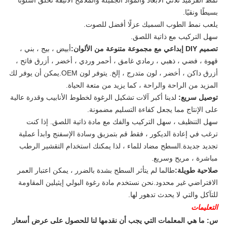
بسيطًا ونقيًا.
يلعب نمط الطوب السميك عزلًا أفضل للصوت.
سهل التركيب مع ذاتية اللصق.
تصميم DIY إبداعي مع مجموعة متنوعة من الألوان:
أبيض ، بيج ، بني ،
قهوة ، فضي ، ذهبي ، رمادي غامق ، أحمر وردي ، أخضر ، أزرق فاتح ،
أزرق داكن ، أخضر ، لون متدرج ، إلخ. يتوفر لون OEM.يمكن أن يوفر لك
المزيد من الراحة والراحة ، كما يزيد من متعة الحياة.
توصيل سريع:
لدينا أكبر آلات تشكيل الرغوة لخطوط الأنابيب وقدرة عالية
على الإنتاج مما يجعل كفاءة التسليم مضمونة.
سهل التنظيف ، سهل التركيب والفك مع مادة ذاتية اللصق. إذا كنت
ترغب في إعادة الديكور ، فقط قم بتمزيق وسادة الإسفنج وابدأ عملية
تجديد جديدة.السطح مضاد للماء ، لذا يمكنك استخدام التقشير الرطب
مباشرة ، مريح وسريع.
صلاحية طويلة:
طالما لم يتأثر السطح بشدة بالضرر ، يمكن اعتبار العمر
الافتراضي غير محدود.نحن نستخدم مادة رغوة البولي إيثيلين المقاومة
للتآكل والتي لا يحدث تدهور لها.
التعليمات
س: ما هي المعلمات التي يجب أن نقدمها لنا للحصول على عرض أسعار