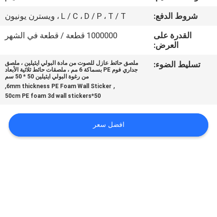
شروط الدفع:
L / C ، D / P ، T / T ، ويسترن يونيون
مراقبة
القدرة على
1000000 قطعة / قطعة في الشهر
الجودة
العرض:
تسليط الضوء:
ملصق حائط عازل للصوت من مادة البولي ايثيلين ، ملصق
اتصل
جداري فوم PE بسماكة 6 مم ، ملصقات حائط ثلاثية الأبعاد
من رغوة البولي ايثيلين 50 * 50 سم
بنا
,
,
6mm thickness PE Foam Wall Sticker
50*50cm PE foam 3d wall stickers
أخبار
افضل سعر
اطلب
اقتباس
خريطة
الموقع