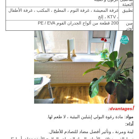
التعبئة
تطبيق
غرفة المعيشة ، غرفة النوم ، المطبخ ، المكتب ، غرفة الأطفال
، KTV ، إلخ
مين
200 قطعة من ألواح الجدران الفوم PE / EVA
أودر
أ
dvantages:
مواد
: مادة رغوة البولي إيثيلين البيئية ، لا طعم لها.
أداء:
لينة ومرنة ، وتأثير أفضل مضاد للتصادم للأطفال.
نمط القرميد ثلاثي الأبعاد والمواد الجميلة والملامح الأنيقة تخلق أسلوبًا