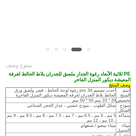
PRIVACY
POLICY
منتوج وصف
PE ثلاثية الأبعاد رغوة الجدار ملصق للجدران بلاط الحائط لغرفة
المعيشة ديكور المنزل الفاخر
وصف المنتج
اسم
أحدث تصميم pvc 3d رغوة لوحة الحائط ، قشر ولصق ورق
المنتج
الحائط بلاط الجدران لغرفة المعيشة ديكور المنزل الفاخرة
تخصيص
33 * 33 سم 50 * 50 سم
نموذج
شكل الطوب ، نموذج خشبي ، جدار الحجر الصناعي
الشكل
سماكة
5 مم ، 6 مم ، 6.5 مم ، 7 مم ، 7.5 مم ، 8 مم ، 8.5 مم ، 9 مم
، 10 مم ، 12 مم
ميناء
ميناء نينغبو / شنغهاي
التحميل
تفاصيل
كرتون وحقيبة