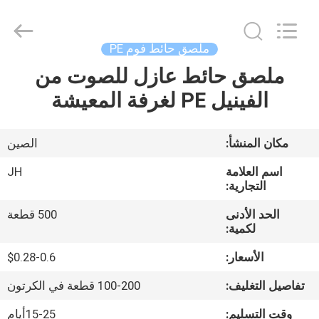
JH
New
Material
Co.,
Ltd.
ملصق حائط فوم PE
All
Rights
ملصق حائط عازل للصوت من
الصفحة
Reserved.
الفينيل PE لغرفة المعيشة
الرئيسية
منتجات
مكان المنشأ:
الصين
اسم العلامة
JH
معلومات
التجارية:
عنا
الحد الأدنى
500 قطعة
لكمية:
جولة
الأسعار:
$0.28-0.6
في
تفاصيل التغليف:
100-200 قطعة في الكرتون
المعمل
وقت التسليم:
15-25أيام