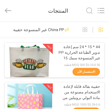
JH
New
Material
المنتجات
Co.,
Ltd.
All
Rights
الصفحة
Reserved.
32
China PP غير المنسوجة حقيبة
الرئيسية
تسوق حمل الحقائب
HOT
44 * 15 * 24 سم إعادة
منتجات
تدوير الطباعة الحرارية PP
غير المنسوجة سمك 15
معلومات
سم
$0.35-0.50 MOQ:500 قطعة
عنا
الاستفسار الآن
28
أكياس حمل قماش
HOT
حقيبة بقالة قابلة لإعادة
جولة
الاستخدام مصنوعة من
في
غير منسوج
مادة البولي بروبيلين من
بانتون
المعمل
$0.28-0.6 MOQ:1000 قطعة