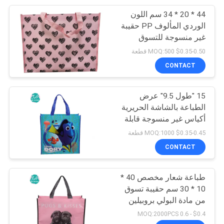
44 * 20 * 34 سم اللون
30
الوردي المألوف PP حقيبة
لوحة ورقية يمكن
غير منسوجة للتسوق
$0.35-0.50 MOQ:500 قطعة
التخلص منها
CONTACT
15 "طول 9.5" عرض
الطباعة بالشاشة الحريرية
أكياس غير منسوجة قابلة
17
لإعادة الاستخدام
$0.35-0.45 MOQ:1000 قطعة
أكياس قمامة
CONTACT
بلاستيكية
طباعة شعار مخصص 40 *
10 * 30 سم حقيبة تسوق
من مادة البولي بروبيلين
قابلة لإعادة الاستخدام
$0.4 - 0.6 MOQ:2000PCS