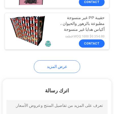
CONTACT
6
أكياس تبريد الغداء
حقيبة PP غير منسوجة
المعزولة
مطبوعة بالزهور والحيوان ،
أكياس هدايا غير منسوجة
$0.35-0.80 MOQ:1000 قطعة
CONTACT
7
عرض المزيد
ورق تغليف الهدايا
البلاستيكية
اترك رسالة
6