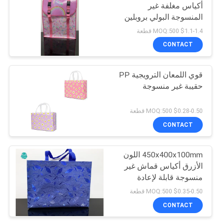
أكياس مغلفة غير
المنسوجة البولي بروبلين
11
$1.1-1.4 MOQ:500 قطعة
CONTACT
ملصق حائط فوم PE
قوي اللمعان الترويجية PP
حقيبة غير منسوجة
$0.28-0.50 MOQ:500 قطعة
CONTACT
7
ملصق حائط مقاوم
450x400x100mm اللون
الأزرق أكياس قماش غير
للزيت
منسوجة قابلة لإعادة
التدوير
$0.35-0.50 MOQ:500 قطعة
CONTACT