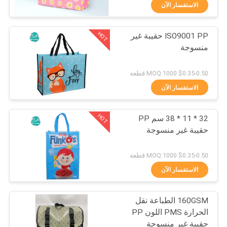
الاستفسار الآن
مراقبة
HOT
ISO9001 PP حقيبة غير
الجودة
11
منسوجة
أكياس الورق
اتصل
$0.35-0.50 MOQ:1000 قطعة
بنا
الاستفسار الآن
HOT
32 * 11 * 38 سم PP
أخبار
حقيبة غير منسوجة
6
اطلب
$0.35-0.50 MOQ:1000 قطعة
أكياس التسوق الورقية
اقتباس
الاستفسار الآن
المطبوعة
160GSM الطباعة نقل
خريطة
الحرارة PMS اللون PP
الموقع
حقيبة غير منسوجة