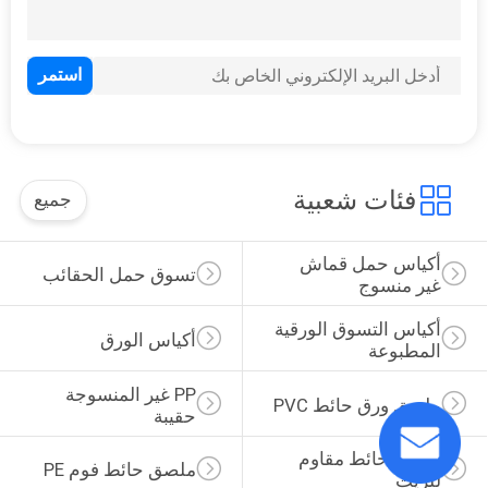
غلاف كتاب لاصق ذاتي
فئات شعبية
جميع
أكياس حمل قماش 
تسوق حمل الحقائب
غير منسوج
أكياس التسوق الورقية 
أكياس الورق
المطبوعة
PP غير المنسوجة 
ملصق ورق حائط PVC
حقيبة
ملصق حائط مقاوم 
ملصق حائط فوم PE
للزيت