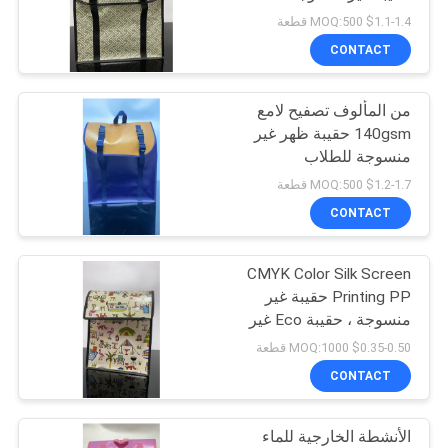
$1.1-1.4 MOQ:500 قطعة
PRIVACY
CONTACT
27
POLICY
PP غير المنسوجة
من المألوف تصفيح لامع
140gsm حقيبة ظهر غير
حقيبة
منسوجة للطلاب
$1.2-1.7 MOQ:500 قطعة
CONTACT
CMYK Color Silk Screen
7
Printing PP حقيبة غير
منسوجة ، حقيبة Eco غير
ملصق ورق حائط PVC
منسوجة
$0.35-0.50 MOQ:1000 قطعة
CONTACT
الأنشطة الخارجية للماء