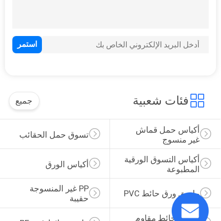
PRIVACY
POLICY
فئات شعبية
جميع
أكياس حمل قماش 
تسوق حمل الحقائب
غير منسوج
أكياس التسوق الورقية 
أكياس الورق
المطبوعة
PP غير المنسوجة 
ملصق ورق حائط PVC
حقيبة
ملصق حائط مقاوم 