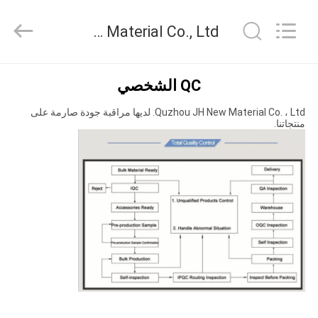
JH
New
Material
QuZhou JH New Material Co., Ltd ضبط الجودة
Co.,
Ltd.
All
Rights
الصفحة
Reserved.
QC الشخصي
الرئيسية
Quzhou JH New Material Co. ، Ltd. لديها مراقبة جودة صارمة على
منتجاتنا.
منتجات
معلومات
عنا
جولة
في
المعمل