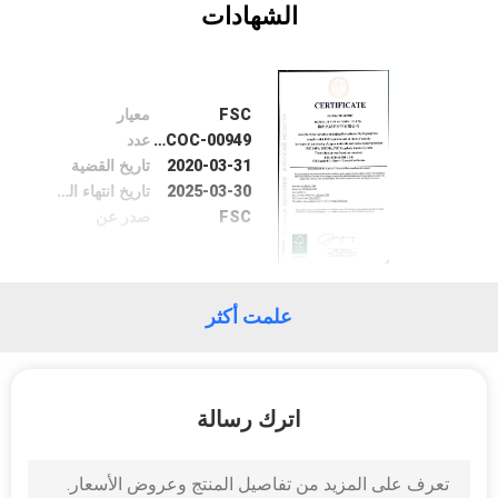
الشهادات
مراقبة
الجودة
FSC
معيار
RR-COC-00949
عدد
اتصل
2020-03-31
تاريخ القضية
2025-03-30
تاريخ انتهاء الصلاحية
بنا
FSC
صدر عن
أخبار
علمت أكثر
اطلب
اقتباس
اترك رسالة
خريطة
الموقع