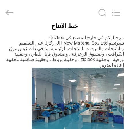
JH
New
Material
Co.,
Ltd.
All
خط الانتاج
Rights
الصفحة
Reserved.
مرحبا بكم في خارج المصنع في Quzhou.
الرئيسية
تشوتشو
JH New Material Co.، Ltd. ركزنا على التصميم
والمنتجات والمبيعات.المنتجات الرئيسية بما في ذلك كيس ورق
الكرافت ، وصندوق الزخرفة ، وصندوق قابل للطي ، وحقيبة
منتجات
ورقية ، وحقيبة ziplock ، وحقيبة برباط ، وحقيبة قماشية وحقيبة
إعادة التدوير.
معلومات
عنا
جولة
في
المعمل