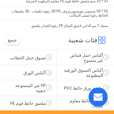
33 * 33 سم ملصق حائط فوم PE مقاوم للرطوبة المنزلية
50 * 50 سنتيمتر مويستوريبروف 3D PE رغوة خلفيات ، 3D ملصقات
الحائط رغوة لمبنى المكاتب
سمك 7 مم الذاتي لاصق المتاح PE رغوة الجدار ملصق
فئات شعبية
جميع
أكياس حمل قماش 
تسوق حمل الحقائب
غير منسوج
أكياس التسوق الورقية 
أكياس الورق
المطبوعة
PP غير المنسوجة 
ملصق ورق حائط PVC
حقيبة
ملصق حائط مقاوم 
ملصق حائط فوم PE
للزيت