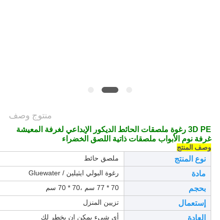
PRIVACY
POLICY
منتوج وصف
3D PE رغوة ملصقات الحائط الديكور الإبداعي لغرفة المعيشة
غرفة نوم الأبواب ملصقات ذاتية اللصق الخضراء
وصف المنتج
ملصق حائط
نوع المنتج
رغوة البولي ايثيلين / Gluewater
مادة
70 * 77 سم ،
70 * 70 سم
بحجم
تزيين المنزل
إستعمال
أي شيء يمكن ان يخطر لك
العادة