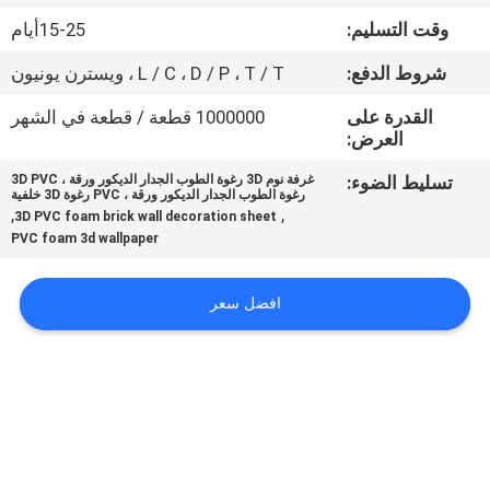
وقت التسليم:
15-25أيام
مراقبة
شروط الدفع:
L / C ، D / P ، T / T ، ويسترن يونيون
الجودة
القدرة على
1000000 قطعة / قطعة في الشهر
العرض:
اتصل
تسليط الضوء:
غرفة نوم 3D رغوة الطوب الجدار الديكور ورقة ، 3D PVC
بنا
رغوة الطوب الجدار الديكور ورقة ، PVC رغوة 3D خلفية
,
,
3D PVC foam brick wall decoration sheet
PVC foam 3d wallpaper
أخبار
افضل سعر
اطلب
اقتباس
خريطة
الموقع