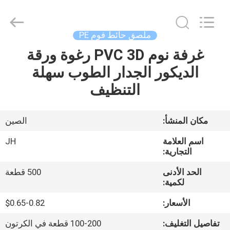
JH
New
Material
Co.,
Ltd.
ملصق حائط فوم PE
All
Rights
غرفة نوم PVC 3D رغوة ورقة
الصفحة
Reserved.
الديكور الجدار الطوب سهلة
الرئيسية
التنظيف
منتجات
مكان المنشأ:
الصين
معلومات
اسم العلامة
JH
عنا
التجارية:
الحد الأدنى
500 قطعة
لكمية:
جولة
في
الأسعار:
$0.65-0.82
المعمل
تفاصيل التغليف:
100-200 قطعة في الكرتون