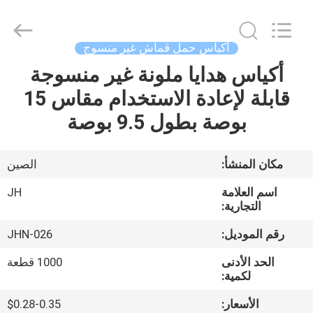
JH
New
Material
Co.,
Ltd.
أكياس حمل قماش غير منسوج
All
Rights
أكياس هدايا ملونة غير منسوجة
الصفحة
Reserved.
قابلة لإعادة الاستخدام مقاس 15
الرئيسية
بوصة بطول 9.5 بوصة
منتجات
مكان المنشأ:
الصين
معلومات
اسم العلامة
JH
عنا
التجارية:
رقم الموديل:
JHN-026
جولة
الحد الأدنى
1000 قطعة
في
لكمية:
المعمل
الأسعار:
$0.28-0.35