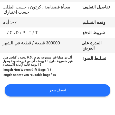
تفاصيل التغليف:
معبأة فضفاضة ، كرتون ، حسب الطلب
مراقبة
حسب اختيارك.
الجودة
وقت التسليم:
5-7 أيام
شروط الدفع:
L / C ، D / P ، T / T.
اتصل
القدرة على
300000 قطعة / قطعة في الشهر
بنا
العرض:
تسليط الضوء:
أكياس هدايا غير منسوجة بعرض 9.5 بوصة ، أكياس هدايا
أخبار
غير منسوجة بطول 15 بوصة ، أكياس غير منسوجة بطول
15 بوصة قابلة لإعادة الاستخدام
,
,
15" length Non Woven Gift Bags
15" length non woven reusable bags
اطلب
اقتباس
افضل سعر
خريطة
الموقع