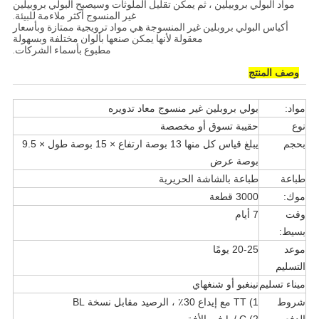
مواد البولي بروبيلين ، ثم يمكن تقليل الملوثات وسيصبح البولي بروبيلين
غير المنسوج أكثر ملاءمة للبيئة.
أكياس البولي بروبلين غير المنسوجة هي مواد ترويجية ممتازة وبأسعار
معقولة لأنها يمكن صنعها بألوان مختلفة وبسهولة
مطبوع بأسماء الشركات.
وصف المنتج
مواد:
بولي بروبلين غير منسوج معاد تدويره
نوع
حقيبة تسوق أو مخصصة
بحجم
يبلغ قياس كل منها 13 بوصة ارتفاع × 15 بوصة طول × 9.5
بوصة عرض
طباعة
طباعة بالشاشة الحريرية
موك:
3000 قطعة
وقت
7 أيام
بسيط:
موعد
20-25 يومًا
التسليم
ميناء تسليم
نينغبو أو شنغهاي
شروط
1) TT مع إيداع 30٪ ، الرصيد مقابل نسخة BL