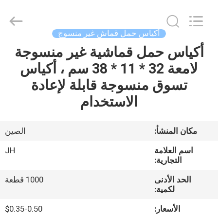
JH
New
Material
Co.,
Ltd.
أكياس حمل قماش غير منسوج
All
Rights
أكياس حمل قماشية غير منسوجة
الصفحة
Reserved.
لامعة 32 * 11 * 38 سم ، أكياس
الرئيسية
تسوق منسوجة قابلة لإعادة
منتجات
الاستخدام
معلومات
مكان المنشأ:
الصين
عنا
اسم العلامة
JH
التجارية:
جولة
الحد الأدنى
1000 قطعة
لكمية:
في
المعمل
الأسعار:
$0.35-0.50