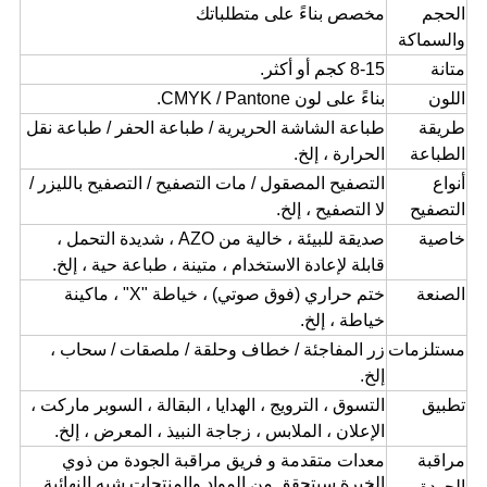
الحجم
مخصص بناءً على متطلباتك
والسماكة
متانة
8-15 كجم أو أكثر.
اللون
بناءً على لون CMYK / Pantone.
طريقة
طباعة الشاشة الحريرية / طباعة الحفر / طباعة نقل
الطباعة
الحرارة ، إلخ.
أنواع
التصفيح المصقول / مات التصفيح / التصفيح بالليزر /
التصفيح
لا التصفيح ، إلخ.
خاصية
صديقة للبيئة ، خالية من AZO ، شديدة التحمل ،
قابلة لإعادة الاستخدام ، متينة ، طباعة حية ، إلخ.
الصنعة
ختم حراري (فوق صوتي) ، خياطة "X" ، ماكينة
خياطة ، إلخ.
مستلزمات
زر المفاجئة / خطاف وحلقة / ملصقات / سحاب ،
إلخ.
تطبيق
التسوق ، الترويج ، الهدايا ، البقالة ، السوبر ماركت ،
الإعلان ، الملابس ، زجاجة النبيذ ، المعرض ، إلخ.
مراقبة
معدات متقدمة
و
فريق مراقبة الجودة من ذوي
الخبرة
سيتحقق من المواد والمنتجات شبه النهائية
الجودة