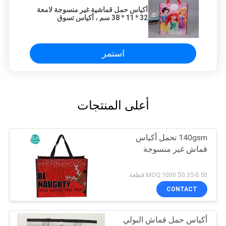
أكياس حمل قماشية غير منسوجة لامعة
32 * 11 * 38 سم ، أكياس تسوق
منسوجة قابلة لإعادة الاستخدام
استمر
أعلى المنتجات
140gsm تحمل أكياس
قماش غير منسوجة
$0.35-0.50 MOQ:1000 قطعة
CONTACT
أكياس حمل قماش البولي