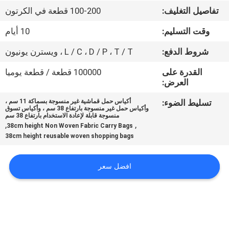
تفاصيل التغليف:
100-200 قطعة في الكرتون
مراقبة
وقت التسليم:
10 أيام
الجودة
شروط الدفع:
L / C ، D / P ، T / T ، ويسترن يونيون
اتصل
القدرة على
100000 قطعة / قطعة يوميا
العرض:
بنا
تسليط الضوء:
أكياس حمل قماشية غير منسوجة بسماكة 11 سم ،
وأكياس حمل غير منسوجة بارتفاع 38 سم ، وأكياس تسوق
منسوجة قابلة لإعادة الاستخدام بارتفاع 38 سم
أخبار
,
,
38cm height Non Woven Fabric Carry Bags
38cm height reusable woven shopping bags
اطلب
افضل سعر
اقتباس
خريطة
الموقع