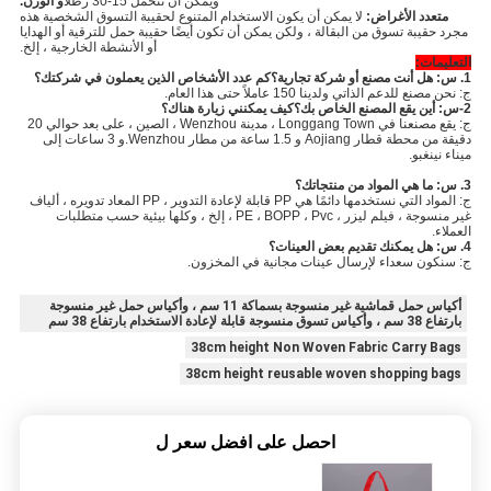
ويمكن أن تتحمل 15-30 رطلًا
و الوزن.
متعدد الأغراض:
لا يمكن أن يكون الاستخدام المتنوع لحقيبة التسوق الشخصية هذه
مجرد حقيبة تسوق من البقالة ، ولكن يمكن أن تكون أيضًا حقيبة حمل للترقية أو الهدايا
أو الأنشطة الخارجية ، إلخ.
التعليمات:
1. س: هل أنت مصنع أو شركة تجارية؟كم عدد الأشخاص الذين يعملون في شركتك؟
ج: نحن مصنع للدعم الذاتي ولدينا 150 عاملاً حتى هذا العام.
2-س: أين يقع المصنع الخاص بك؟كيف يمكنني زيارة هناك؟
ج: يقع مصنعنا في Longgang Town ، مدينة Wenzhou ، الصين ، على بعد حوالي 20
دقيقة من محطة قطار Aojiang و 1.5 ساعة من مطار Wenzhou.و 3 ساعات إلى
ميناء نينغبو.
3. س: ما هي المواد من منتجاتك؟
ج: المواد التي نستخدمها دائمًا هي PP قابلة لإعادة التدوير ، PP المعاد تدويره ، ألياف
غير منسوجة ، فيلم ليزر ، PE ، BOPP ، Pvc ، إلخ ، وكلها بيئية حسب متطلبات
العملاء.
4. س: هل يمكنك تقديم بعض العينات؟
ج: سنكون سعداء لإرسال عينات مجانية في المخزون.
أكياس حمل قماشية غير منسوجة بسماكة 11 سم ، وأكياس حمل غير منسوجة
بارتفاع 38 سم ، وأكياس تسوق منسوجة قابلة لإعادة الاستخدام بارتفاع 38 سم
38cm height Non Woven Fabric Carry Bags
38cm height reusable woven shopping bags
احصل على افضل سعر ل