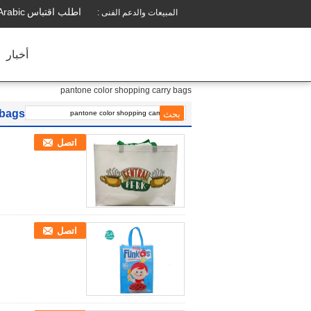
اطلب اقتباس
Arabic
المبيعات والدعم الفنى :
أخبار
pantone color shopping carry bags
 bags
اتصل
اتصل