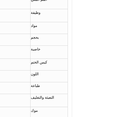
وظيفة
مواد
بحجم
خاصية
كيس الختم
اللون
طباعة
التعبئة والتغليف
موك