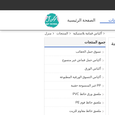
جات
الصفحة الرئيسية
أكياس قمامة بلاستيكية
المنتجات
منزل
جميع المنتجات
ة
تسوق حمل الحقائب
أكياس حمل قماش غير منسوج
أكياس الورق
أكياس التسوق الورقية المطبوعة
PP غير المنسوجة حقيبة
ملصق ورق حائط PVC
ملصق حائط فوم PE
ملصق حائط مقاوم للزيت