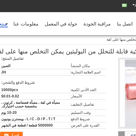
اتصل بنا
مراقبة الجودة
جولة في المعمل
معلومات عنا
منت
لتخلص منها على لفة
ة قابلة للتحلل من البوليثين يمكن التخلص منها على لف
تفاصيل المنتج:
مكان المنشأ:
الصين
اسم العلامة التجارية:
JH
شروط الدفع والشحن:
الحد الأدنى لكمية:
10000pcs
الأسعار:
$0.01-0.02
معبأة في لفة ، معبأة فضفاضة ، كرتون ،
تفاصيل التغليف:
مخصصة حسب اختيارك.
وقت التسليم:
10-20 يوم
شروط الدفع:
L / C ، D / P ، T / T ، ويسترن يونيون
القدرة على العرض:
5000000 قطعة / قطعة في الشهر
اتصل