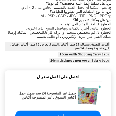
س: هل يمكننا عمل عينة مخصصة؟ كم يوما؟
ج: نعم ، يمكننا أن نجعل العينة بالتصميم الخاص بك ، 2-4 أيام.
س: ما نوع الملفات التي تقبلونها للطباعة؟
ج: AI ، PSD ، CDR ، JPG ، TIF ، PNG ، PDF
س: هل يمكنك تصميم لنا؟
الخطوة 1: اختر المنتج الذي تهتم به
الخطوة الثانية: أخبرنا بكميات وتفاصيل المنتج الذي اخترته.
الخطوة 3: قم بتخصيص منتجك أو اتركه فارغًا.للتخصيص ، يمكنك إرسال
عملك الفني عبر البريد الإلكتروني ، أو طلب تصميم.
أكياس التسوق بسماكة 24 سم ، أكياس التسوق بعرض 15 سم ، أكياس قماش
غير منسوجة بسمك 24 سم
15cm width Shopping Carry Bags
24cm thickness non woven fabric bags
احصل على افضل سعر ل
جميل غير المنسوجة 24 سم سمك حمل
أكياس التسوق ، غير المنسوجة أكياس
القماش
استمر