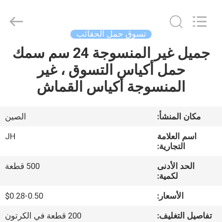
JH
New
Material
Co.,
Ltd.
تسوق حمل الحقائب
All
Rights
جميل غير المنسوجة 24 سم سمك
الصفحة
Reserved.
حمل أكياس التسوق ، غير
الرئيسية
المنسوجة أكياس القماش
منتجات
مكان المنشأ:
الصين
معلومات
اسم العلامة
JH
عنا
التجارية:
الحد الأدنى
500 قطعة
لكمية:
جولة
في
الأسعار:
$0.28-0.50
المعمل
تفاصيل التغليف:
200 قطعة في الكرتون