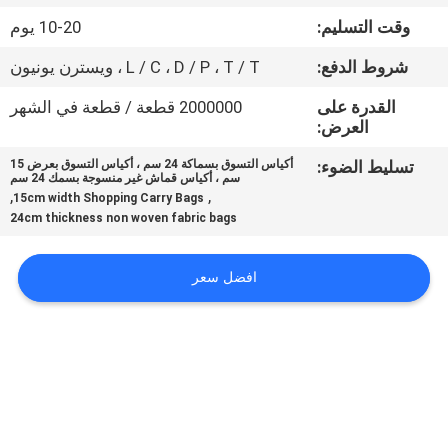
وقت التسليم:
10-20 يوم
مراقبة
شروط الدفع:
L / C ، D / P ، T / T ، ويسترن يونيون
الجودة
القدرة على
2000000 قطعة / قطعة في الشهر
العرض:
اتصل
تسليط الضوء:
أكياس التسوق بسماكة 24 سم ، أكياس التسوق بعرض 15
بنا
سم ، أكياس قماش غير منسوجة بسمك 24 سم
,
,
15cm width Shopping Carry Bags
24cm thickness non woven fabric bags
أخبار
افضل سعر
اطلب
اقتباس
خريطة
الموقع