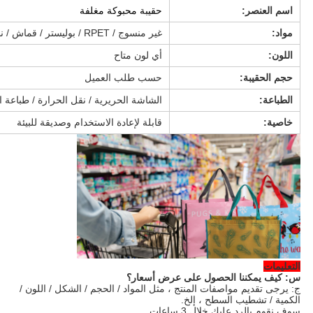
اسم العنصر:
حقيبة محبوكة مغلفة
مواد:
غير منسوج / RPET / بوليستر / قماش / نايلون / قطن / أو حسب الطلب
اللون:
أي لون متاح
حجم الحقيبة:
حسب طلب العميل
الطباعة:
الشاشة الحريرية / نقل الحرارة / طباعة
خاصية:
قابلة لإعادة الاستخدام وصديقة للبيئة
التعليمات
س: كيف يمكننا الحصول على عرض أسعار؟
ج: يرجى تقديم مواصفات المنتج ، مثل المواد / الحجم / الشكل / اللون /
الكمية / تشطيب السطح ، إلخ.
سوف نقوم بالرد عليك خلال 3 ساعات