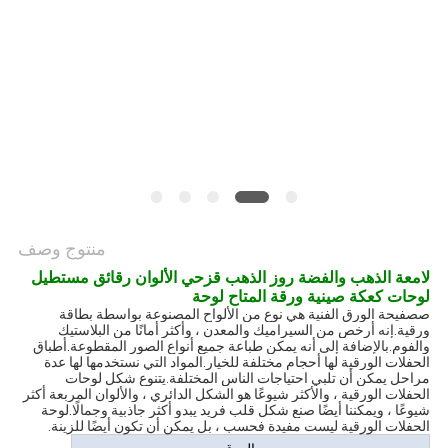
PRIVACY
POLICY
منتوج وصف
لامعة الذهب والفضة روز الذهب قزحي الألوان رقائق مستطيل
لوحات كعكة صينية ورقة المتاح لوحة
ص
صفيحة الورق الفنية هي نوع من الألواح المصنوعة بواسطة بطاقة
ورقية.إنه أرخص من السيراميك والمعدن ، وأكثر أمانًا من البلاستيك
والفوم.بالإضافة إلى أنه يمكن طباعة جميع أنواع الصور المقطوعة.أطباق
الحفلات الورقية لها أحجام مختلفة للخيار.المواد التي نستخدمها لها عدة
مراحل يمكن أن تلبي احتياجات الناس المختلفة.يتنوع شكل لوحات
الحفلات الورقية ، والأكثر شيوعًا هو الشكل الدائري ، والألوان المربعة أكثر
شيوعًا ، ويمكننا أيضًا صنع شكل قلب فريد يبدو أكثر جاذبية وجمالًا.لوحة
الحفلات الورقية ليست مفيدة فحسب ، بل يمكن أن تكون أيضًا للزينة.