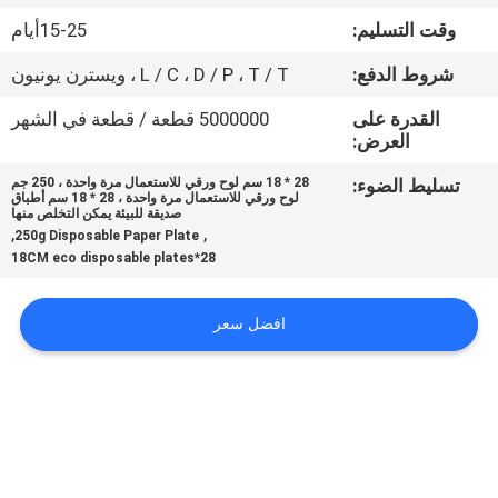
وقت التسليم:
15-25أيام
مراقبة
شروط الدفع:
L / C ، D / P ، T / T ، ويسترن يونيون
الجودة
القدرة على
5000000 قطعة / قطعة في الشهر
العرض:
اتصل
تسليط الضوء:
28 * 18 سم لوح ورقي للاستعمال مرة واحدة ، 250 جم
بنا
لوح ورقي للاستعمال مرة واحدة ، 28 * 18 سم أطباق
صديقة للبيئة يمكن التخلص منها
,
,
250g Disposable Paper Plate
28*18CM eco disposable plates
أخبار
افضل سعر
اطلب
اقتباس
خريطة
الموقع