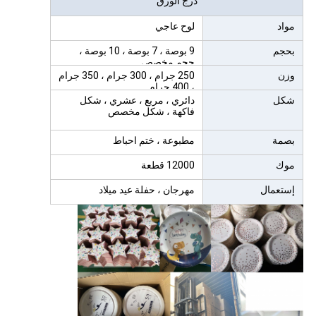
درج الورق
مواد
لوح عاجي
بحجم
9 بوصة ، 7 بوصة ، 10 بوصة ،
حجم مخصص
وزن
250 جرام ، 300 جرام ، 350 جرام
، 400 جرام
شكل
دائري ، مربع ، عشري ، شكل
فاكهة ، شكل مخصص
بصمة
مطبوعة ، ختم احباط
موك
12000 قطعة
إستعمال
مهرجان ، حفلة عيد ميلاد