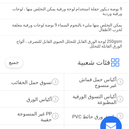
9 بوصة ديكور حفلة استخدام لوحة ورقية يمكن التخلص منها ، لوحات
ورقية وردية
يمكن التخلص منها مليء بالنجوم السماء 9 بوصة لوحات ورقية مغلفة
لحزب الأطفال
250gsm لوحة الورق القابل للتحلل الحيوي القابل للتصرف ، ألواح
الورق القابلة للتحلل
فئات شعبية
جميع
أكياس حمل قماش 
تسوق حمل الحقائب
غير منسوج
أكياس التسوق الورقية 
أكياس الورق
المطبوعة
PP غير المنسوجة 
ملصق ورق حائط PVC
حقيبة