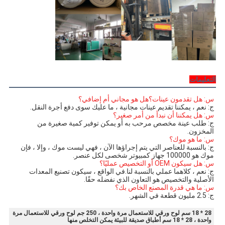
التعليمات
س: هل تقدمون عينات؟هل هو مجاني أم إضافي؟
ج: نعم ، يمكننا تقديم عينات مجانية ، ما عليك سوى دفع أجرة النقل.
س: هل يمكننا أن نبدأ من أمر صغير؟
ج: طلب عينة مخصص مرحب به أو يمكن توفير كمية صغيرة من 
المخزون.
س: ما هو موك؟
ج: بالنسبة للعناصر التي يتم إجراؤها الآن ، فهي ليست موك ، وإلا ، فإن 
موك هو 100000 جهاز كمبيوتر شخصى لكل عنصر.
س: هل سيكون OEM أو التخصيص عمليًا؟
ج: نعم ، كلاهما عملي بالنسبة لنا.في الواقع ، سيكون تصنيع المعدات 
الأصلية والتخصيص هو التعاون الذي نفضله حقًا.
س: ما هي قدرة المصنع الخاص بك؟
ج: 2.5 مليون قطعة في الشهر.
28 * 18 سم لوح ورقي للاستعمال مرة واحدة ، 250 جم لوح ورقي للاستعمال مرة
واحدة ، 28 * 18 سم أطباق صديقة للبيئة يمكن التخلص منها