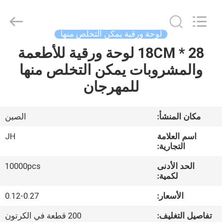
JH
New
Material
Co.,
Ltd.
لوحة ورقية يمكن التخلص منها
All
Rights
28 * 18CM لوحة ورقية للأطعمة
الصفحة
Reserved.
والمشروبات يمكن التخلص منها
الرئيسية
للمهرجان
منتجات
مكان المنشأ:
الصين
معلومات
اسم العلامة
JH
عنا
التجارية:
الحد الأدنى
10000pcs
لكمية:
جولة
في
الأسعار:
0.12-0.27
المعمل
تفاصيل التغليف:
200 قطعة في الكرتون