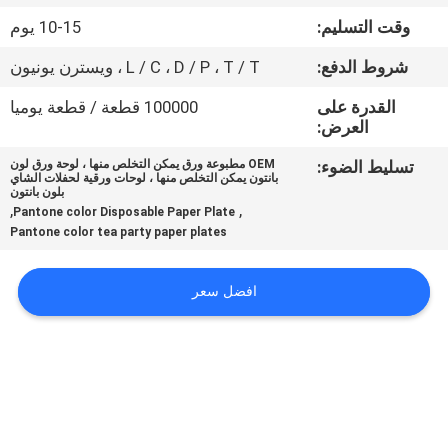
وقت التسليم:
10-15 يوم
مراقبة
شروط الدفع:
L / C ، D / P ، T / T ، ويسترن يونيون
الجودة
القدرة على
100000 قطعة / قطعة يوميا
العرض:
اتصل
تسليط الضوء:
OEM مطبوعة ورق يمكن التخلص منها ، لوحة ورق لون
بنا
بانتون يمكن التخلص منها ، لوحات ورقية لحفلات الشاي
بلون بانتون
,
,
Pantone color Disposable Paper Plate
Pantone color tea party paper plates
أخبار
افضل سعر
اطلب
اقتباس
خريطة
الموقع