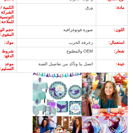
مادة:
ورق
الكمية /
الشركة
التونسية
للملاحة:
اللون:
صورة فوتوغرافية
حجم الو
المقوى:
استعمال:
زخرفة الحزب
موك:
شعار:
OEM والمطبوع
شروط
الدفع:
عينة:
اتصل بنا وتأكد من تفاصيل العينة
موعد
التسليم: