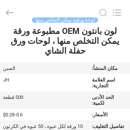
JH
New
Material
Co.,
Ltd.
لوحة ورقية يمكن التخلص منها
All
Rights
لون بانتون OEM مطبوعة ورقة
الصفحة
Reserved.
يمكن التخلص منها ، لوحات ورق
الرئيسية
حفلة الشاي
منتجات
مكان المنشأ:
الصين
معلومات
اسم العلامة
JH
عنا
التجارية:
الحد الأدنى
500 قطعة
لكمية:
جولة
في
الأسعار:
$0.28-0.6
المعمل
تفاصيل التغليف:
10 ورقة لكل عبوة ، 50 عبوة في الكرتون