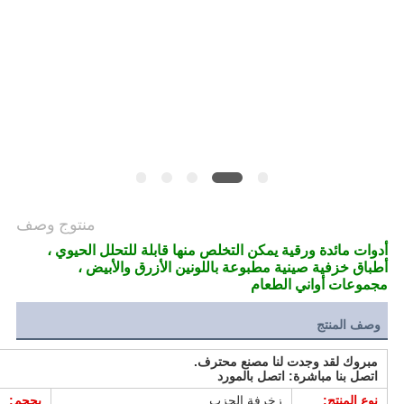
PRIVACY
POLICY
منتوج وصف
أدوات مائدة ورقية يمكن التخلص منها قابلة للتحلل الحيوي ،
أطباق خزفية صينية مطبوعة باللونين الأزرق والأبيض ،
مجموعات أواني الطعام
وصف المنتج
مبروك لقد وجدت لنا مصنع محترف.
اتصل بنا مباشرة: اتصل بالمورد
نوع المنتج:
زخرفة الحزب
بحجم: