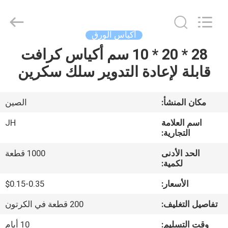
JH
New
Material
Co.,
Ltd.
أكياس الورق
All
Rights
28 * 20 * 10 سم أكياس كرافت
الصفحة
Reserved.
قابلة لإعادة التدوير سلك سكرين
الرئيسية
منتجات
مكان المنشأ:
الصين
اسم العلامة
JH
معلومات
التجارية:
عنا
الحد الأدنى
1000 قطعة
لكمية:
جولة
الأسعار:
$0.15-0.35
في
تفاصيل التغليف:
200 قطعة في الكرتون
المعمل
وقت التسليم:
10 أيام