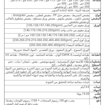
سماكة:
100 جم ، 128 جم ، 157 جم ، 175 جم ، 190 جم ، 200 جم ، 210 جم ،
230 جم ، 250 جم ، 300 جم
350 جم ، 450 جم ، أو مخصص
خاصية:
صديقة للبيئة ، قابلة لإعادة التدوير
أنواع
مقبض الشريط ، مقبض حبل PP ، مقبض قطني ، مقبض Grosgrain ،
المقبض:
مقبض نايلون ، مقبض ملتوي ، مقبض ورق مسطح ، مقبض مقطوع بالقالب
أو مقبض مخصص
الورق:
ورق مقوى من الجانبين (105،128،157،180،250gsm)
ورق مقوى من جانب واحد (140،170،190،210،250gsm)
ورق كرافت (100.120.130.140.170.180.200.250 جم / م 2)
ورق لوح أبيض (230،250،270،210،300،350،400،450،500gsm)
ورق البطاقة البيضاء (250،300،350،400،450gsm)
الورق المموج ، الورق المقوى ، ورق القصدير ، المواد المعاد تدويرها
الطباعة:
طباعة أوفست CMYK 4 ألوان ، طباعة الشاشة ، لون Panton ، طباعة UV
، إلخ.
تشطيبات
طلاء للأشعة فوق البنفسجية ، تلميع موضعي ، نقش ، لمعان / مات ، ختم
السطح:
رقائق معدنية ، قطع بالقالب ، إلخ.
مراقبة
المعدات المتقدمة وفريق مراقبة الجودة من ذوي الخبرة سيتحقق من المواد
الجودة:
والمنتجات شبه النهائية والمنتجات النهائية بدقة في كل خطوة قبل الشحن
السعر:
يعتمد ذلك على الحجم والمادة والطباعة وبعد انتهاء الطباعة والكمية
والتعبئة.
عينات:
عينات مجانية متاحة للتحقق من الجودة
عينات
3-5 أيام
المهلة:
طلب
15-20 يومًا
المهلة:
دفع:
يجب دفع 30٪ رسوم المنتجات + 100٪ رسوم اللوحات مقدمًا ؛
يجب دفع الرصيد قبل الشحن.