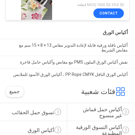
$0.35-0.50 MOQ:1000 قطعة
CONTACT
أكياس الورق
أكياس ناقلة ورقية قابلة لإعادة التدوير مقاس 13 × 8 × 15 سم مع
مقابض الشريط
نقش أكياس الورق الملون PMS مع مقابض وأكياس حامل فاخرة
أكياس الورق الناقل PP Rope CMYK ، أكياس الورق الأسود للملابس
فئات شعبية
جميع
أكياس حمل قماش 
تسوق حمل الحقائب
غير منسوج
أكياس التسوق الورقية 
أكياس الورق
المطبوعة