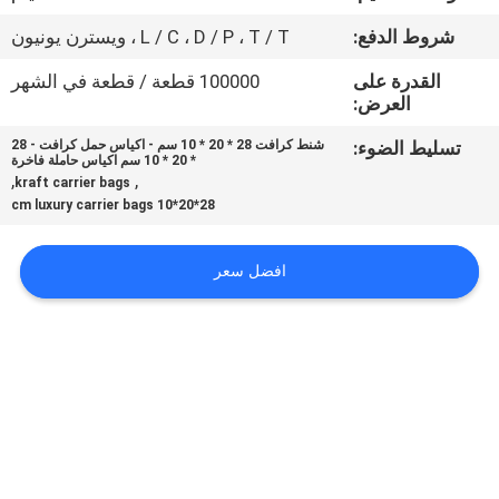
شروط الدفع:
L / C ، D / P ، T / T ، ويسترن يونيون
مراقبة
القدرة على
100000 قطعة / قطعة في الشهر
الجودة
العرض:
تسليط الضوء:
شنط كرافت 28 * 20 * 10 سم - اكياس حمل كرافت - 28
اتصل
* 20 * 10 سم اكياس حاملة فاخرة
,
,
kraft carrier bags
بنا
28*20*10 cm luxury carrier bags
أخبار
افضل سعر
اطلب
اقتباس
خريطة
الموقع