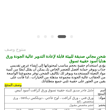
PRIVACY
POLICY
منتوج وصف
شحن مجاني صديقة للبيئة قابلة لإعادة التدوير عالية الجودة ورق
هدايا أسود حقيبة تسوق
يؤدي استخدام حقيبة بحجم مناسب لمحتوياتها إلى إنشاء عرض تقديمي
جذاب ويوفر حماية أفضل للعنصر الخاص بك.يمكن أن يقلل أيضًا من كمية
مواد التعبئة المستخدمة ويوفر لك تكاليف الشحن.توفر مجموعتنا الواسعة
من الحقائب عالية الجودة مجموعة مذهلة من الخيارات ، لذا فأنت على
يقين من العثور على حقيبة تلبي جميع متطلباتك.
وصف المنتج
حقيبة تسوق ورق كرافت أسود أبيض
اسم
حامل فاخر صديق للبيئة
المنتج:
مواد:
ورق فني ، ورق كرافت ، لوح عاجي ، دوبلكس ب
oard ، ورق
متخصص ، إلخ
بحجم:
حجم مخصص مقبول